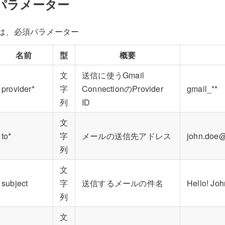
パラメーター
*は、必須パラメーター
名前
型
概要
文
送信に使うGmail
provider*
字
ConnectionのProvider
gmail_**
列
ID
文
to*
字
メールの送信先アドレス
john.doe
列
文
subject
字
送信するメールの件名
Hello! Joh
列
文