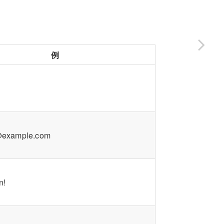
例
@example.com
n!